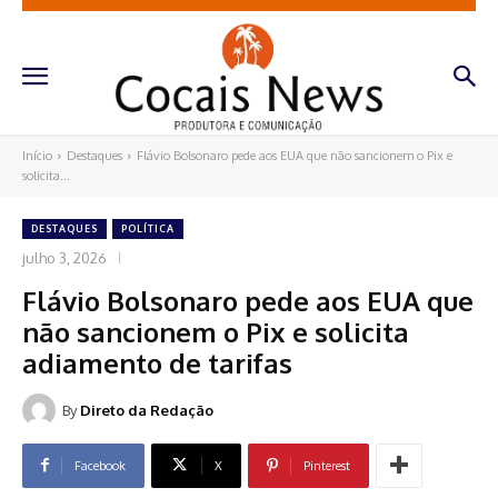
Início
Destaques
Flávio Bolsonaro pede aos EUA que não sancionem o Pix e
solicita...
DESTAQUES
POLÍTICA
julho 3, 2026
Flávio Bolsonaro pede aos EUA que
não sancionem o Pix e solicita
adiamento de tarifas
By
Direto da Redação
Facebook
X
Pinterest