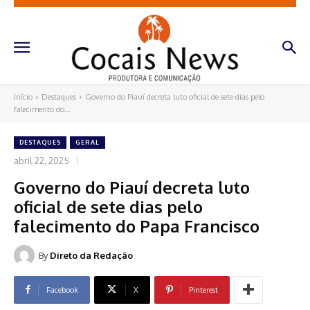
Início
Destaques
Governo do Piauí decreta luto oficial de sete dias pelo
falecimento do...
DESTAQUES
GERAL
abril 22, 2025
Governo do Piauí decreta luto
oficial de sete dias pelo
falecimento do Papa Francisco
By
Direto da Redação
Facebook
X
Pinterest