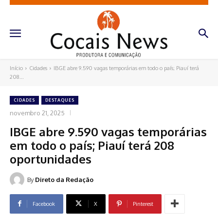
Início
Cidades
IBGE abre 9.590 vagas temporárias em todo o país; Piauí terá
208...
CIDADES
DESTAQUES
novembro 21, 2025
IBGE abre 9.590 vagas temporárias
em todo o país; Piauí terá 208
oportunidades
By
Direto da Redação
Facebook
X
Pinterest