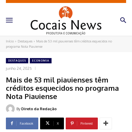
Início
Destaques
Mais de 53 mil piauienses têm créditos esquecidos no
programa Nota Piauiense
DESTAQUES
ECONOMIA
junho 24, 2025
Mais de 53 mil piauienses têm
créditos esquecidos no programa
Nota Piauiense
By
Direto da Redação
Facebook
X
Pinterest