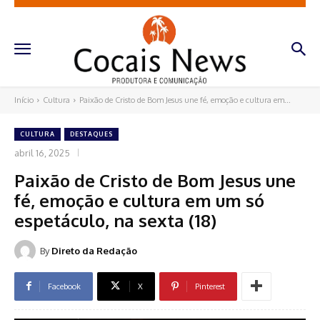
Início
Cultura
Paixão de Cristo de Bom Jesus une fé, emoção e cultura em...
CULTURA
DESTAQUES
abril 16, 2025
Paixão de Cristo de Bom Jesus une
fé, emoção e cultura em um só
espetáculo, na sexta (18)
By
Direto da Redação
Facebook
X
Pinterest