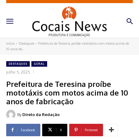
Início
Destaques
Prefeitura de Teresina proíbe mototáxis com motos acima de
10 anos de...
DESTAQUES
GERAL
julho 5, 2025
Prefeitura de Teresina proíbe
mototáxis com motos acima de 10
anos de fabricação
By
Direto da Redação
Facebook
X
Pinterest