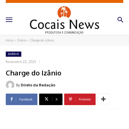
Início
Diário
Charge do Izânio
DIÁRIO
fevereiro 22, 2021
Charge do Izânio
By
Direto da Redação
Facebook
X
Pinterest