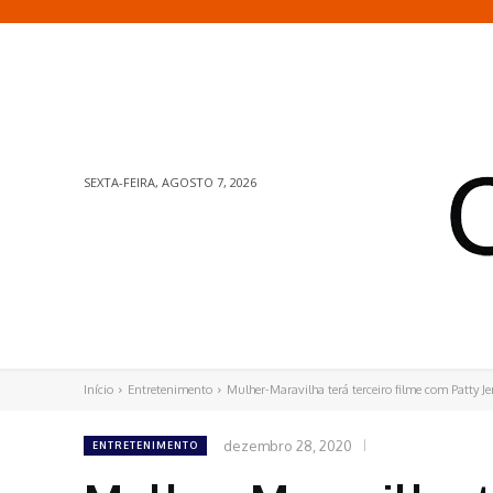
SEXTA-FEIRA, AGOSTO 7, 2026
Início
Entretenimento
Mulher-Maravilha terá terceiro filme com Patty J
dezembro 28, 2020
ENTRETENIMENTO