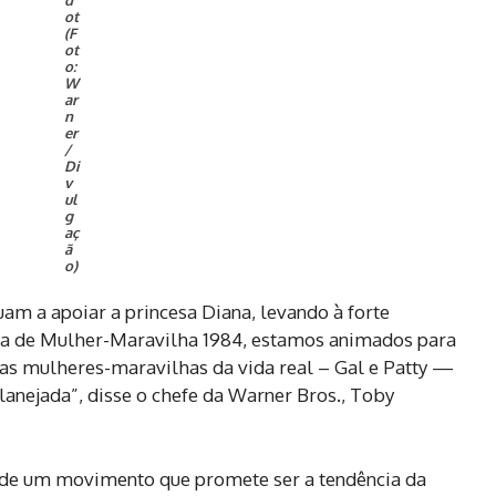
ot
(F
ot
o:
W
ar
n
er
/
Di
v
ul
g
aç
ã
o)
am a apoiar a princesa Diana, levando à forte
ia de Mulher-Maravilha 1984, estamos animados para
sas mulheres-maravilhas da vida real – Gal e Patty —
planejada”, disse o chefe da Warner Bros., Toby
 de um movimento que promete ser a tendência da