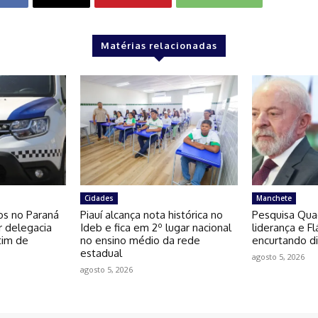
Matérias relacionadas
Cidades
Manchete
os no Paraná
Piauí alcança nota histórica no
Pesquisa Qua
r delegacia
Ideb e fica em 2º lugar nacional
liderança e F
tim de
no ensino médio da rede
encurtando di
estadual
agosto 5, 2026
agosto 5, 2026