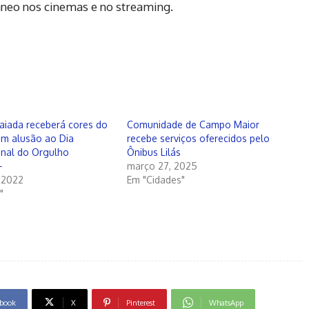
âneo nos cinemas e no streaming.
aiada receberá cores do
Comunidade de Campo Maior
 em alusão ao Dia
recebe serviços oferecidos pelo
onal do Orgulho
Ônibus Lilás
+
março 27, 2025
 2022
Em "Cidades"
"
book
X
Pinterest
WhatsApp