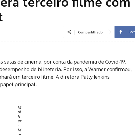
erá terceiro filme com 
t
Fac
Compartilhado
 salas de cinema, por conta da pandemia de Covid-19,
esempenho de bilheteria. Por isso, a Warner confirmou,
hará um terceiro filme. A diretora Patty Jenkins
papel principal.
M
ul
h
er
-
M
ar