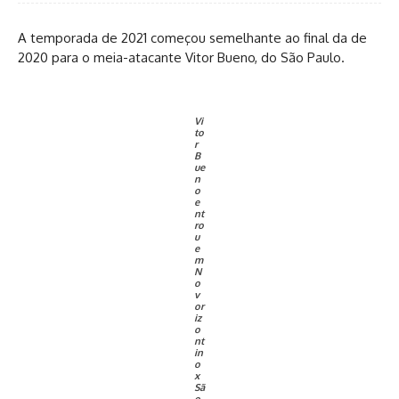
A temporada de 2021 começou semelhante ao final da de
2020 para o meia-atacante Vitor Bueno, do São Paulo.
Vi
to
r
B
ue
n
o
e
nt
ro
u
e
m
N
o
v
or
iz
o
nt
in
o
x
Sã
o