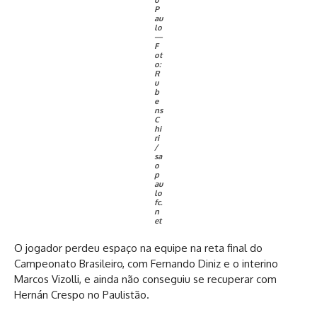
P
au
lo
—
F
ot
o:
R
u
b
e
ns
C
hi
ri
/
sa
o
p
au
lo
fc.
n
et
O jogador perdeu espaço na equipe na reta final do
Campeonato Brasileiro, com Fernando Diniz e o interino
Marcos Vizolli, e ainda não conseguiu se recuperar com
Hernán Crespo no Paulistão.