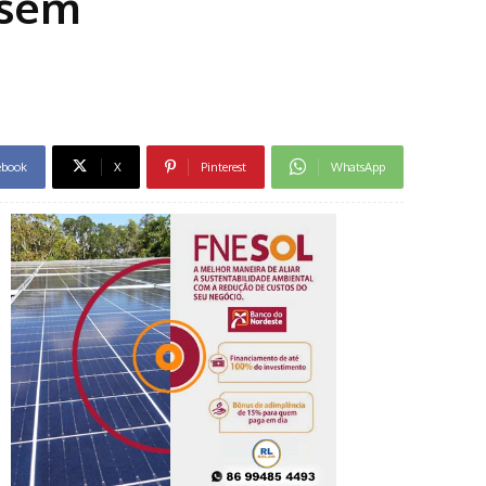
 sem
ebook
X
Pinterest
WhatsApp