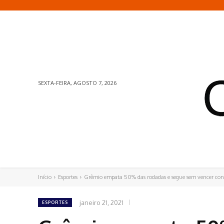
SEXTA-FEIRA, AGOSTO 7, 2026
Início
Esportes
Grêmio empata 50% das rodadas e segue sem vencer confr
janeiro 21, 2021
ESPORTES