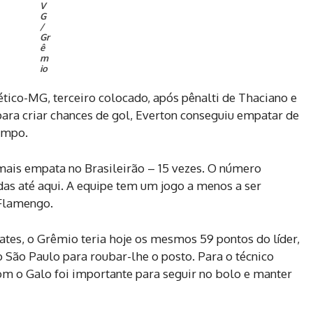
V
G
/
Gr
ê
m
io
lético-MG, terceiro colocado, após pênalti de Thaciano e
para criar chances de gol, Everton conseguiu empatar de
tempo.
mais empata no Brasileirão – 15 vezes. O número
as até aqui. A equipe tem um jogo a menos a ser
 Flamengo.
ates, o Grêmio teria hoje os mesmos 59 pontos do líder,
o São Paulo para roubar-lhe o posto. Para o técnico
om o Galo foi importante para seguir no bolo e manter