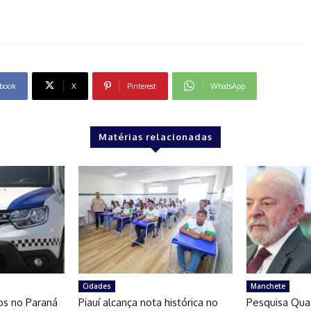
book
X
Pinterest
WhatsApp
Matérias relacionadas
Cidades
Manchete
os no Paraná
Piauí alcança nota histórica no
Pesquisa Qua