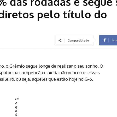
 das rodadas e segue
iretos pelo título do
Fac
Compartilhado
o, o Grêmio segue longe de realizar o seu sonho. O
putou na competição e ainda não venceu os rivais
ileiro, ou seja, aqueles que estão hoje no G-6.
Di
e
g
o
S