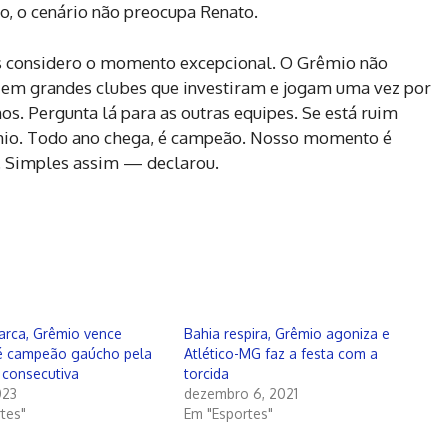
, o cenário não preocupa Renato.
s considero o momento excepcional. O Grêmio não
do em grandes clubes que investiram e jogam uma vez por
s. Pergunta lá para as outras equipes. Se está ruim
êmio. Todo ano chega, é campeão. Nosso momento é
. Simples assim — declarou.
arca, Grêmio vence
Bahia respira, Grêmio agoniza e
 é campeão gaúcho pela
Atlético-MG faz a festa com a
 consecutiva
torcida
023
dezembro 6, 2021
tes"
Em "Esportes"