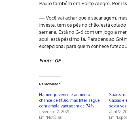
Paulo também em Porto Alegre. Por isso
— Você vai achar que é sacanagem, ma
investe, tem os pés no chão, está cola
semana. Está no G-6 com um jogo a meno
aqui, está péssimo lá. Parabéns ao Gr
excepcional para quem conhece futebol
Fonte: GE
Relacionado
Flamengo vence e aumenta
Suárez m
chance de título, mas Inter segue
Caxias e
com ampla vantagem de 74%
sexta vez
fevereiro 2, 2021
abril 9, 2
Em "Notícias"
Em "Espor