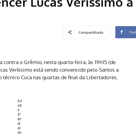
ncer Lucas Veríssimo a 
Fac
Compartilhado
a contra o Grêmio, nesta quarta-feira, às 19h15 (de
Lucas Veríssimo está sendo convencido pelo Santos a
o técnico Cuca nas quartas de final da Libertadores.
Lu
ca
s
V
er
ís
si
m