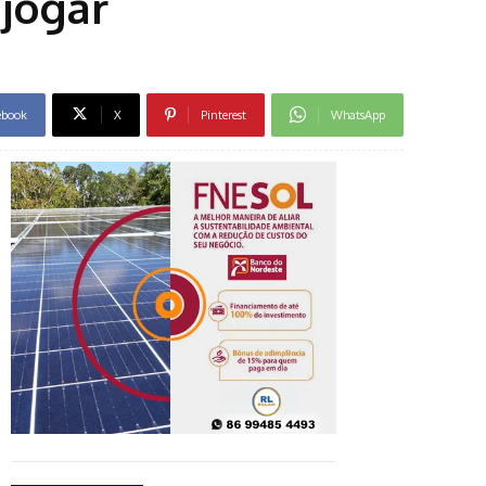
jogar
ebook
X
Pinterest
WhatsApp