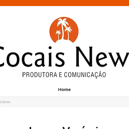
Home
o Grêmio