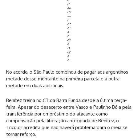
P
au
lo
—
F
ot
o:
A
n
dr
é
D
ur
ã
o
No acordo, o São Paulo combinou de pagar aos argentinos
metade desse montante na primeira parcela e a outra
metade em duas adicionais.
Benítez treina no CT da Barra Funda desde a última terça-
feira. Apesar do desacerto entre Vasco e Paulinho Bóia pela
transferência por empréstimo do atacante como
compensação pela liberação antecipada de Benítez, o
Tricolor acredita que não haverá problema para o meia se
tornar reforço.