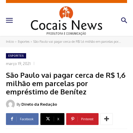
Início
Esportes
São Paulo vai pagar cerca de R$ 1,6 milhão em parcelas por...
ESPORTES
março 19, 2021
São Paulo vai pagar cerca de R$ 1,6
milhão em parcelas por
empréstimo de Benítez
By
Direto da Redação
Facebook
X
Pinterest