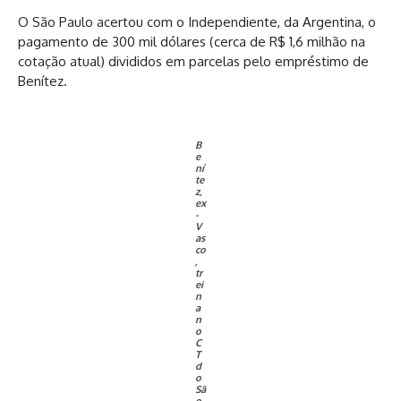
O São Paulo acertou com o Independiente, da Argentina, o
pagamento de 300 mil dólares (cerca de R$ 1,6 milhão na
cotação atual) divididos em parcelas pelo empréstimo de
Benítez.
B
e
ní
te
z,
ex
-
V
as
co
,
tr
ei
n
a
n
o
C
T
d
o
Sã
o