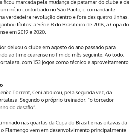
za ficou marcada pela mudança de patamar do clube e da
e um início conturbado no São Paulo, o comandante
a verdadeira revolução dentro e fora das quatro linhas.
nhou títulos: a Série B do Brasileiro de 2018, a Copa do
nse em 2019 e 2020.
dor deixou o clube em agosto do ano passado para
ndo ao time cearense no fim do mês seguinte. Ao todo,
o Fortaleza, com 153 jogos como técnico e aproveitamento
ro
èc Torrent, Ceni abdicou, pela segunda vez, da
Fortaleza. Segundo o próprio treinador, “o torcedor
nho do desafio”.
eliminado nas quartas da Copa do Brasil e nas oitavas da
o, o Flamengo vem em desenvolvimento principalmente