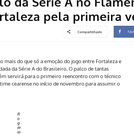
lo da Série A no Flame
rtaleza pela primeira v
Fac
Compartilhado
to mais do que só a emoção do jogo entre Fortaleza e
ada da Série A do Brasileiro. O palco de tantas
ém servirá para o primeiro reencontro com o técnico
time cearense no início de novembro para assumir o
R
o
g
ér
io