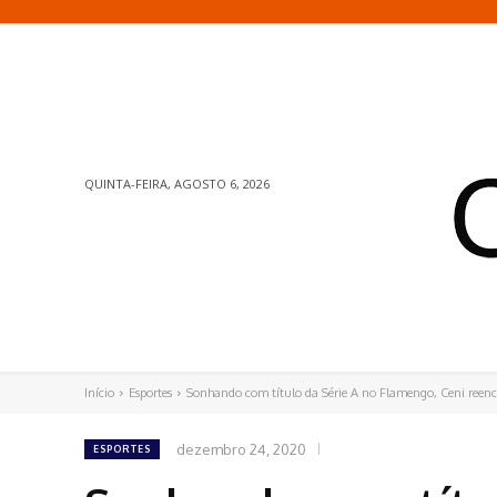
QUINTA-FEIRA, AGOSTO 6, 2026
Início
Esportes
Sonhando com título da Série A no Flamengo, Ceni reenco
dezembro 24, 2020
ESPORTES