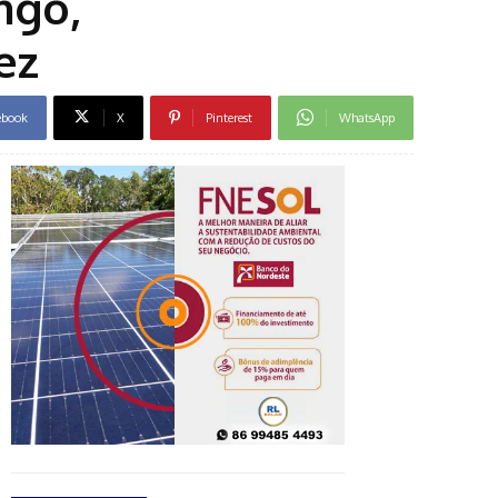
ngo,
ez
ebook
X
Pinterest
WhatsApp