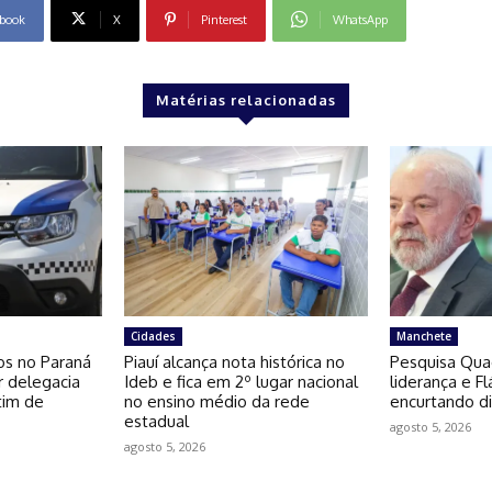
book
X
Pinterest
WhatsApp
Matérias relacionadas
Cidades
Manchete
os no Paraná
Piauí alcança nota histórica no
Pesquisa Qua
r delegacia
Ideb e fica em 2º lugar nacional
liderança e F
tim de
no ensino médio da rede
encurtando di
estadual
agosto 5, 2026
agosto 5, 2026