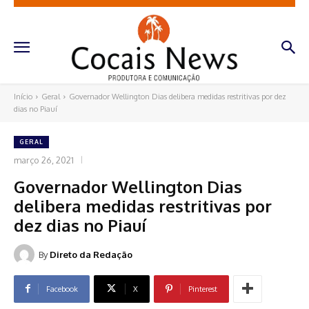
Início
Geral
Governador Wellington Dias delibera medidas restritivas por dez
dias no Piauí
GERAL
março 26, 2021
Governador Wellington Dias
delibera medidas restritivas por
dez dias no Piauí
By
Direto da Redação
Facebook
X
Pinterest