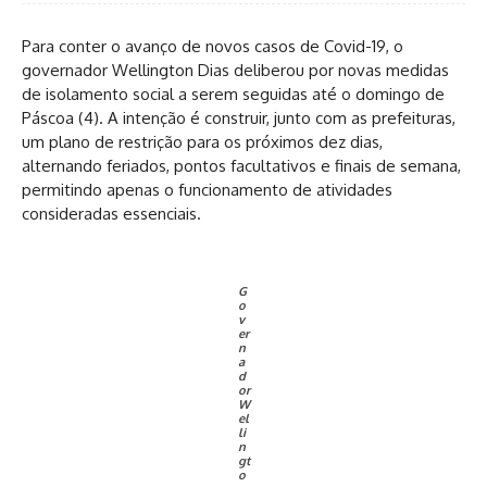
Para conter o avanço de novos casos de Covid-19, o
governador Wellington Dias deliberou por novas medidas
de isolamento social a serem seguidas até o domingo de
Páscoa (4). A intenção é construir, junto com as prefeituras,
um plano de restrição para os próximos dez dias,
alternando feriados, pontos facultativos e finais de semana,
permitindo apenas o funcionamento de atividades
consideradas essenciais.
G
o
v
er
n
a
d
or
W
el
li
n
gt
o