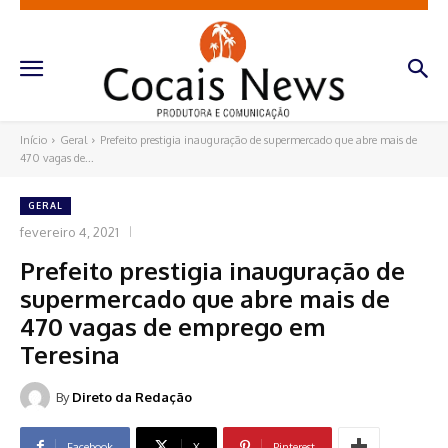
Início
Geral
Prefeito prestigia inauguração de supermercado que abre mais de
470 vagas de...
GERAL
fevereiro 4, 2021
Prefeito prestigia inauguração de
supermercado que abre mais de
470 vagas de emprego em
Teresina
By
Direto da Redação
Facebook
X
Pinterest