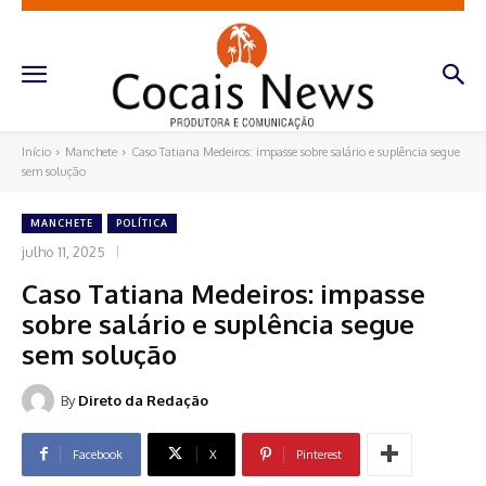
Início
Manchete
Caso Tatiana Medeiros: impasse sobre salário e suplência segue
sem solução
MANCHETE
POLÍTICA
julho 11, 2025
Caso Tatiana Medeiros: impasse
sobre salário e suplência segue
sem solução
By
Direto da Redação
Facebook
X
Pinterest