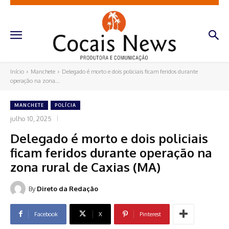
Início
Manchete
Delegado é morto e dois policiais ficam feridos durante
operação na zona...
MANCHETE
POLÍCIA
julho 10, 2025
Delegado é morto e dois policiais
ficam feridos durante operação na
zona rural de Caxias (MA)
By
Direto da Redação
Facebook
X
Pinterest