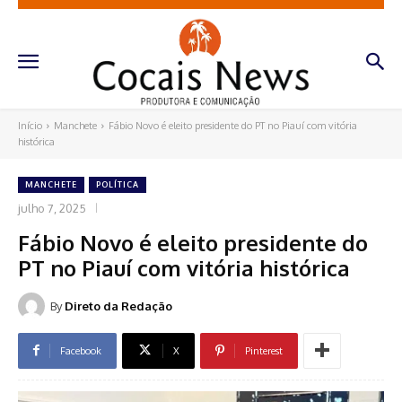
Início
Manchete
Fábio Novo é eleito presidente do PT no Piauí com vitória
histórica
MANCHETE
POLÍTICA
julho 7, 2025
Fábio Novo é eleito presidente do
PT no Piauí com vitória histórica
By
Direto da Redação
Facebook
X
Pinterest