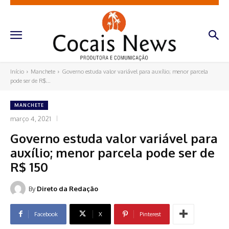
Início
Manchete
Governo estuda valor variável para auxílio; menor parcela
pode ser de R$...
MANCHETE
março 4, 2021
Governo estuda valor variável para
auxílio; menor parcela pode ser de
R$ 150
By
Direto da Redação
Facebook
X
Pinterest