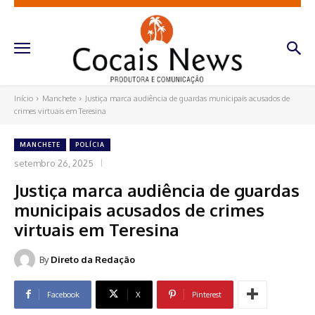
Início
Manchete
Justiça marca audiência de guardas municipais acusados de
crimes virtuais em Teresina
MANCHETE
POLÍCIA
setembro 26, 2025
Justiça marca audiência de guardas
municipais acusados de crimes
virtuais em Teresina
By
Direto da Redação
Facebook
X
Pinterest