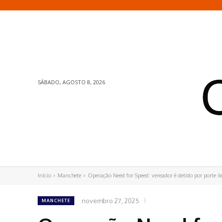
SÁBADO, AGOSTO 8, 2026
Início
Manchete
Operação Need for Speed: vereador é detido por porte il
novembro 27, 2025
MANCHETE