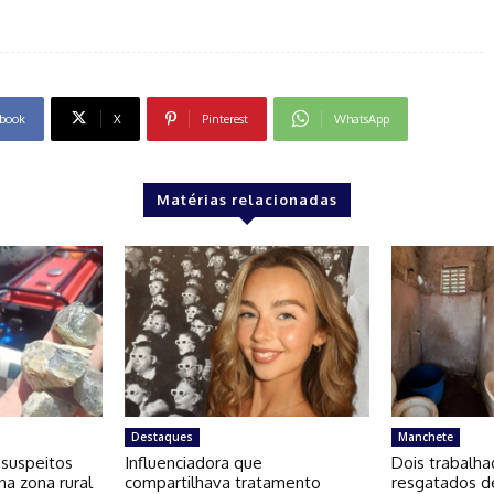
book
X
Pinterest
WhatsApp
Matérias relacionadas
Destaques
Manchete
 suspeitos
Influenciadora que
Dois trabalha
na zona rural
compartilhava tratamento
resgatados d