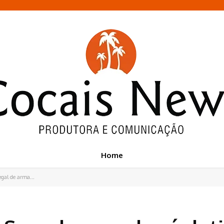
Home
egal de arma...