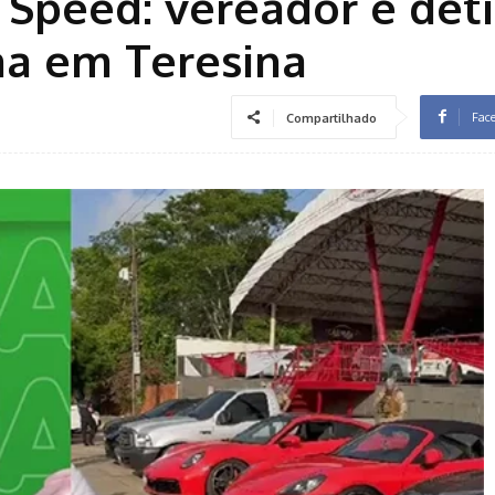
Speed: vereador é det
ma em Teresina
Fac
Compartilhado