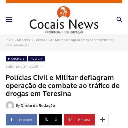
Início
Manchete
Polícias Civil e Militar deflagram operação de combate ao
tráfico de drogas...
MANCHETE
POLÍCIA
setembro 24, 2025
Polícias Civil e Militar deflagram
operação de combate ao tráfico de
drogas em Teresina
By
Direto da Redação
Facebook
X
Pinterest