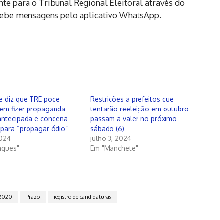
te para o Tribunal Regional Eleitoral através do
cebe mensagens pelo aplicativo WhatsApp.
e diz que TRE pode
Restrições a prefeitos que
em fizer propaganda
tentarão reeleição em outubro
 antecipada e condena
passam a valer no próximo
 para “propagar ódio”
sábado (6)
2024
julho 3, 2024
aques"
Em "Manchete"
 2020
Prazo
registro de candidaturas