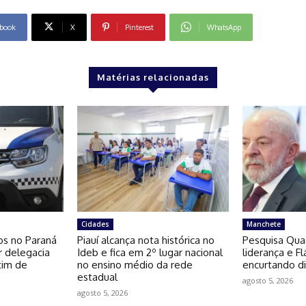
book
X
Pinterest
WhatsApp
Matérias relacionadas
Cidades
Manchete
os no Paraná
Piauí alcança nota histórica no
Pesquisa Qua
r delegacia
Ideb e fica em 2º lugar nacional
liderança e F
tim de
no ensino médio da rede
encurtando di
estadual
agosto 5, 2026
agosto 5, 2026