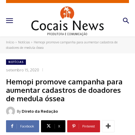
Início
Notícias
Hemopi promove campanha para aumentar cadastros de
doadores de medula óssea
NOTÍCIAS
setembro 15, 2020
Hemopi promove campanha para
aumentar cadastros de doadores
de medula óssea
By
Direto da Redação
Facebook
X
Pinterest