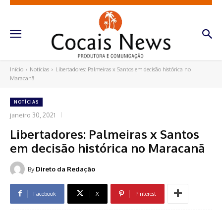
Início
Notícias
Libertadores: Palmeiras x Santos em decisão histórica no
Maracanã
NOTÍCIAS
janeiro 30, 2021
Libertadores: Palmeiras x Santos
em decisão histórica no Maracanã
By
Direto da Redação
Facebook
X
Pinterest