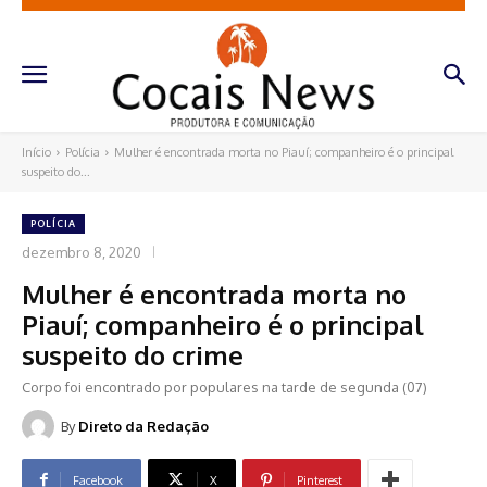
Início
Polícia
Mulher é encontrada morta no Piauí; companheiro é o principal
suspeito do...
POLÍCIA
dezembro 8, 2020
Mulher é encontrada morta no
Piauí; companheiro é o principal
suspeito do crime
Corpo foi encontrado por populares na tarde de segunda (07)
By
Direto da Redação
Facebook
X
Pinterest