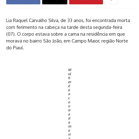
Lia Raquel Carvalho Silva, de 33 anos, foi encontrada morta
com ferimento na cabeça na tarde desta segunda-feira
(07). O corpo estava sobre a cama na residência em que
morava no bairro São João, em Campo Maior, região Norte
do Piauí.
M
ul
h
er
é
e
n
c
o
n
tr
a
d
a
m
o
rt
a