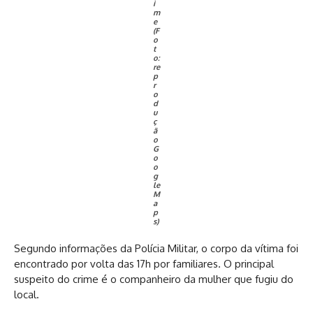
i
m
e
(F
o
t
o:
re
p
r
o
d
u
ç
ã
o
G
o
o
g
le
M
a
p
s)
Segundo informações da Polícia Militar, o corpo da vítima foi
encontrado por volta das 17h por familiares. O principal
suspeito do crime é o companheiro da mulher que fugiu do
local.