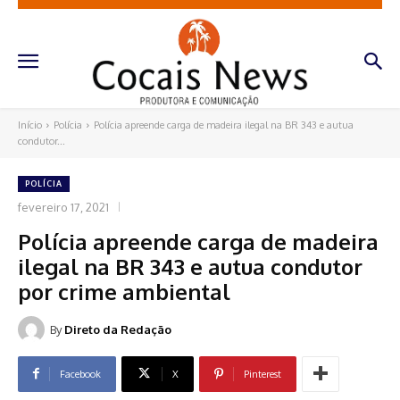
Início
Polícia
Polícia apreende carga de madeira ilegal na BR 343 e autua
condutor...
POLÍCIA
fevereiro 17, 2021
Polícia apreende carga de madeira
ilegal na BR 343 e autua condutor
por crime ambiental
By
Direto da Redação
Facebook
X
Pinterest