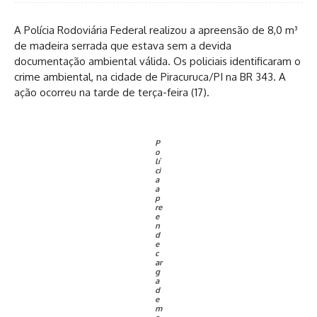
A Polícia Rodoviária Federal realizou a apreensão de 8,0 m³
de madeira serrada que estava sem a devida
documentação ambiental válida. Os policiais identificaram o
crime ambiental, na cidade de Piracuruca/PI na BR 343. A
ação ocorreu na tarde de terça-feira (17).
P
o
lí
ci
a
a
p
re
e
n
d
e
c
ar
g
a
d
e
m