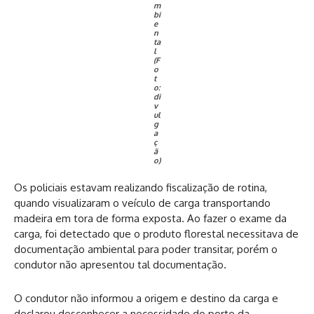
m
bi
e
n
ta
l
(F
o
t
o:
di
v
ul
g
a
ç
ã
o)
Os policiais estavam realizando fiscalização de rotina,
quando visualizaram o veículo de carga transportando
madeira em tora de forma exposta. Ao fazer o exame da
carga, foi detectado que o produto florestal necessitava de
documentação ambiental para poder transitar, porém o
condutor não apresentou tal documentação.
O condutor não informou a origem e destino da carga e
declarou desconhecer a necessidade do porte da