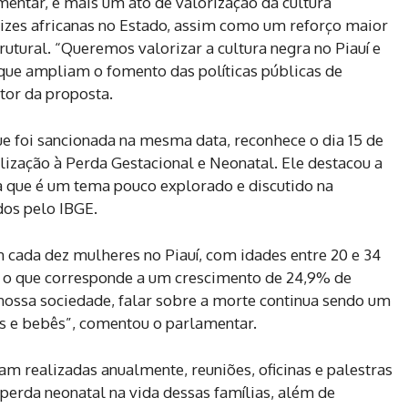
mentar, é mais um ato de valorização da cultura
rizes africanas no Estado, assim como um reforço maior
utural. “Queremos valorizar a cultura negra no Piauí e
que ampliam o fomento das políticas públicas de
tor da proposta.
que foi sancionada na mesma data, reconhece o dia 15 de
ização à Perda Gestacional e Neonatal. Ele destacou a
ta que é um tema pouco explorado e discutido na
dos pelo IBGE.
 cada dez mulheres no Piauí, com idades entre 20 e 34
, o que corresponde a um crescimento de 24,9% de
nossa sociedade, falar sobre a morte continua sendo um
os e bebês”, comentou o parlamentar.
jam realizadas anualmente, reuniões, oficinas e palestras
erda neonatal na vida dessas famílias, além de