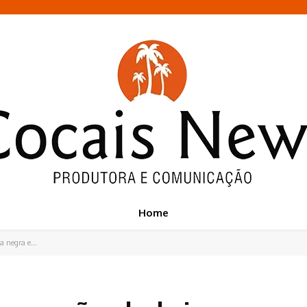
Home
 negra e...