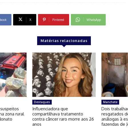
book
X
Pinterest
WhatsApp
Matérias relacionadas
Destaques
Manchete
 suspeitos
Influenciadora que
Dois trabalha
na zona rural
compartilhava tratamento
resgatados d
Nonato
contra câncer raro morre aos 26
análogas à e
anos
fazendas de J