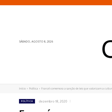
SÁBADO, AGOSTO 8, 2026
Início
Política
Franzé comemora a sanção de leis que valorizam a cultura
dezembro 18, 2020
POLÍTICA