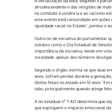
A oficialização da data, segundo o parla
afrodescendente e das religiões de mat
no combate à violência e ao racismo estr
esse evento está consolidado em ações 
igualdade racial no Estado”, pontou o au
Outra lei de iniciativa do parlamentar 
outubro como o Dia Estadual de Sensibil
importância da iniciativa, tendo em vis
sociedade, apesar dos números divulga
Segundo o órgão, estima-se que duas em
anos, sofram perdas durante a gestação
óbitos fetais no estado em 10 anos “Em 
tabu, principalmente quando atinge fet
A lei estadual nº 7.421 determina que se
que expliquem o impacto emocional da p