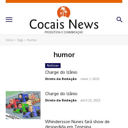
Início
Tags
Humor
humor
Notícias
Charge do Izânio
Direto da Redação
-
maio 1, 2023
Charge do Izânio
Direto da Redação
-
abril 22, 2023
Whindersson Nunes fará show de
despedida em Teresina