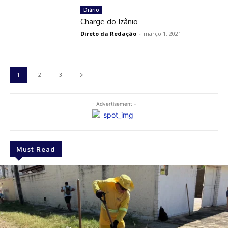
Diário
Charge do Izânio
Direto da Redação
-
março 1, 2021
1
2
3
- Advertisement -
Must Read