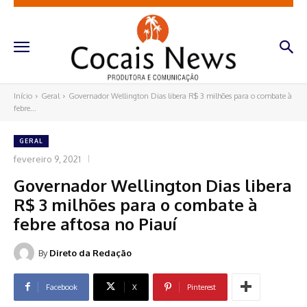
Início
Geral
Governador Wellington Dias libera R$ 3 milhões para o combate à
febre...
GERAL
fevereiro 9, 2021
Governador Wellington Dias libera
R$ 3 milhões para o combate à
febre aftosa no Piauí
By
Direto da Redação
Facebook
X
Pinterest