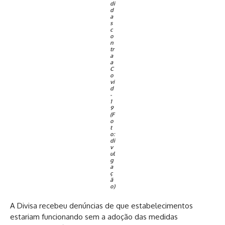
di
d
a
s
c
o
n
tr
a
a
C
o
vi
d
-
1
9
(F
o
t
o:
di
v
ul
g
a
ç
ã
o)
A Divisa recebeu denúncias de que estabelecimentos
estariam funcionando sem a adoção das medidas