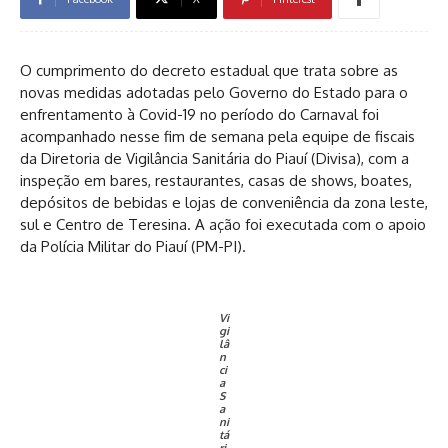
O cumprimento do decreto estadual que trata sobre as
novas medidas adotadas pelo Governo do Estado para o
enfrentamento à Covid-19 no período do Carnaval foi
acompanhado nesse fim de semana pela equipe de fiscais
da Diretoria de Vigilância Sanitária do Piauí (Divisa), com a
inspeção em bares, restaurantes, casas de shows, boates,
depósitos de bebidas e lojas de conveniência da zona leste,
sul e Centro de Teresina. A ação foi executada com o apoio
da Polícia Militar do Piauí (PM-PI).
Vi
gi
lâ
n
ci
a
S
a
ni
tá
ri