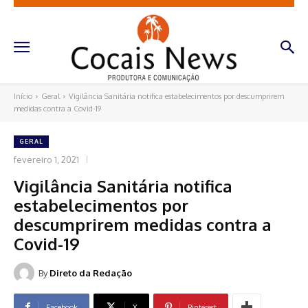
Início
Geral
Vigilância Sanitária notifica estabelecimentos por descumprirem
medidas contra a Covid-19
GERAL
fevereiro 1, 2021
Vigilância Sanitária notifica
estabelecimentos por
descumprirem medidas contra a
Covid-19
By
Direto da Redação
Facebook
X
Pinterest