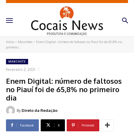
Início
Manchete
Enem Digital: número de faltosos no Piauí foi de 65,8% no
primeiro...
MANCHETE
fevereiro 2, 2021
Enem Digital: número de faltosos
no Piauí foi de 65,8% no primeiro
dia
By
Direto da Redação
Facebook
X
Pinterest