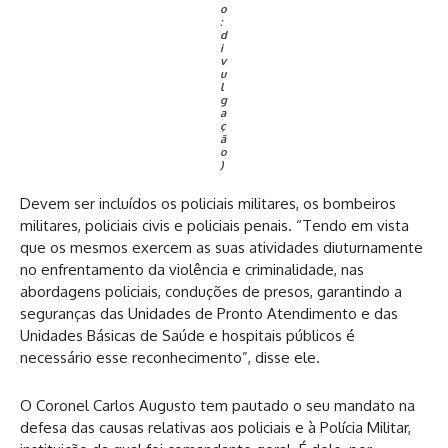
o
:
d
i
v
u
l
g
a
ç
ã
o
)
Devem ser incluídos os policiais militares, os bombeiros
militares, policiais civis e policiais penais. “Tendo em vista
que os mesmos exercem as suas atividades diuturnamente
no enfrentamento da violência e criminalidade, nas
abordagens policiais, conduções de presos, garantindo a
seguranças das Unidades de Pronto Atendimento e das
Unidades Básicas de Saúde e hospitais públicos é
necessário esse reconhecimento”, disse ele.
O Coronel Carlos Augusto tem pautado o seu mandato na
defesa das causas relativas aos policiais e à Polícia Militar,