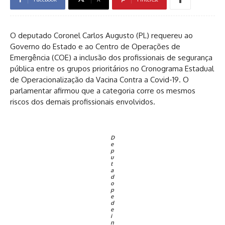
O deputado Coronel Carlos Augusto (PL) requereu ao
Governo do Estado e ao Centro de Operações de
Emergência (COE) a inclusão dos profissionais de segurança
pública entre os grupos prioritários no Cronograma Estadual
de Operacionalização da Vacina Contra a Covid-19. O
parlamentar afirmou que a categoria corre os mesmos
riscos dos demais profissionais envolvidos.
D
e
p
u
t
a
d
o
p
e
d
e
i
n